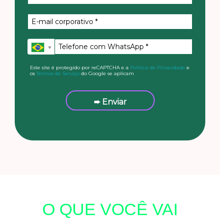
Este site é protegido por reCAPTCHA e a
Política de Privacidade
e
os
Termos de Serviço
do Google se aplicam
➨ Enviar
O QUE VOCÊ VAI